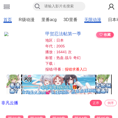
首页
R级动漫
里番acg
3D里番
无限动漫
日本
甲贺忍法帖第一季
♡ 收藏
地区：日本
年代：2005
播放：16441 次
标签：热血 战斗 奇幻
下载：
报错/寻番：
报错求番入口
非凡云播
正序
倒序