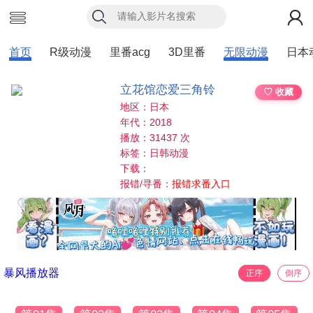
首页
R级动漫
里番acg
3D里番
无限动漫
日本
立花馆恋爱三角铃
♡ 收藏
地区：日本
年代：2018
播放：31437 次
标签：日韩动漫
下载：
报错/寻番：
报错求番入口
暴风播放器
正序
倒序