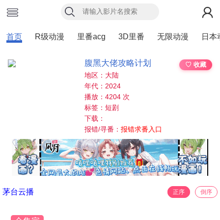
首页
R级动漫
里番acg
3D里番
无限动漫
日本
腹黑大佬攻略计划
♡ 收藏
地区：大陆
年代：2024
播放：4204 次
标签：短剧
下载：
报错/寻番：
报错求番入口
茅台云播
正序
倒序