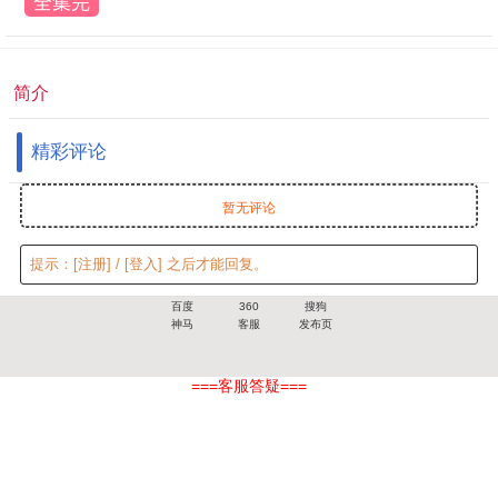
全集完
结
简介
精彩评论
暂无评论
提示：
[注册]
/
[登入]
之后才能回复。
百度
360
搜狗
神马
客服
发布页
===客服答疑===