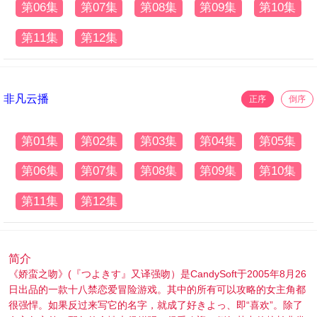
第06集
第07集
第08集
第09集
第10集
第11集
第12集
非凡云播
正序
倒序
第01集
第02集
第03集
第04集
第05集
第06集
第07集
第08集
第09集
第10集
第11集
第12集
简介
《娇蛮之吻》(『つよきす』又译强吻）是CandySoft于2005年8月26
日出品的一款十八禁恋爱冒险游戏。其中的所有可以攻略的女主角都
很强悍。如果反过来写它的名字，就成了好きよっ、即“喜欢”。除了