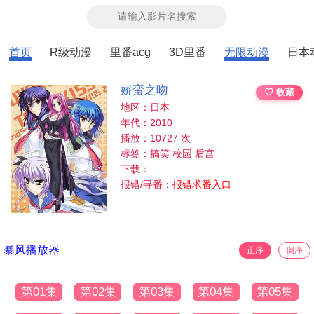
首页
R级动漫
里番acg
3D里番
无限动漫
日本
娇蛮之吻
♡ 收藏
地区：日本
年代：2010
播放：10727 次
标签：搞笑 校园 后宫
下载：
报错/寻番：
报错求番入口
暴风播放器
正序
倒序
第01集
第02集
第03集
第04集
第05集